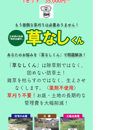
1セット 35,000
円～​​
​もう面倒な草刈りは必要ありません！
あなたのお悩みを「草なしくん」で問題解決！
「
草なしくん
」は除草剤ではなく、
固めない防草土！
雑草を枯らすのではなく、生えさせ
なくします。〈
薬剤不使用
〉
草刈り不要！
お庭・土地の長期的な
管理費を大幅削減！