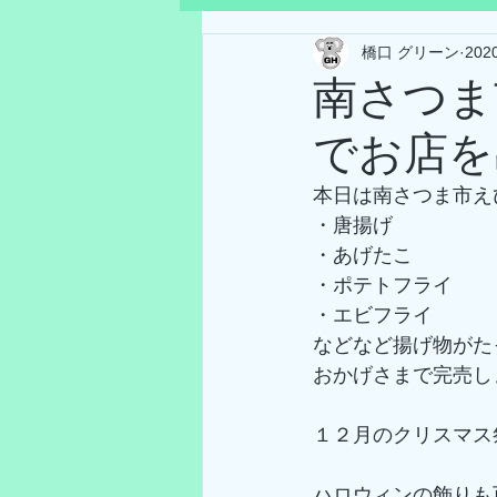
橋口 グリーン
202
南さつま
でお店を出
本日は南さつま市え
・唐揚げ
・あげたこ
・ポテトフライ
・エビフライ
などなど揚げ物がたった
おかげさまで完売しま
１２月のクリスマス
ハロウィンの飾りも