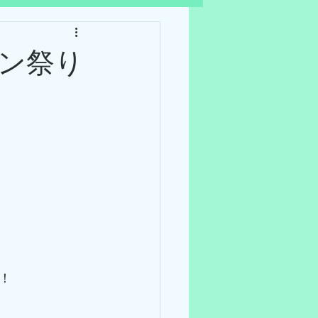
ン祭り
！