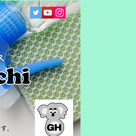
ス
！
です。