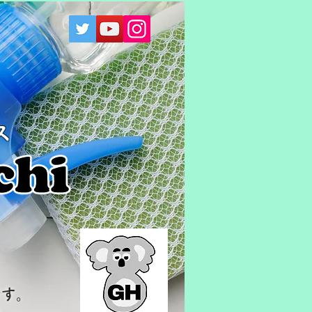
ス
！
です。