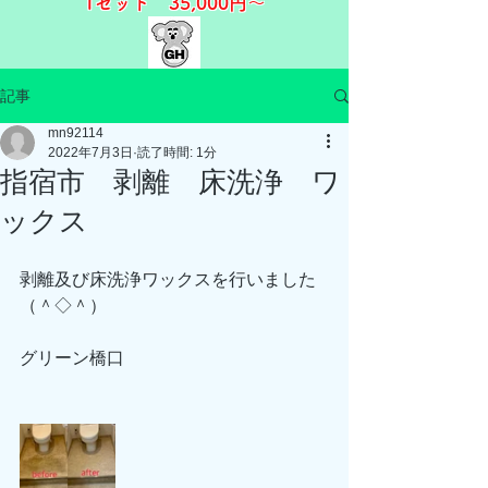
1セット 35,000
円～​​
記事
mn92114
2022年7月3日
読了時間: 1分
指宿市 剥離 床洗浄 ワ
ックス
剥離及び床洗浄ワックスを行いました
（＾◇＾）
グリーン橋口