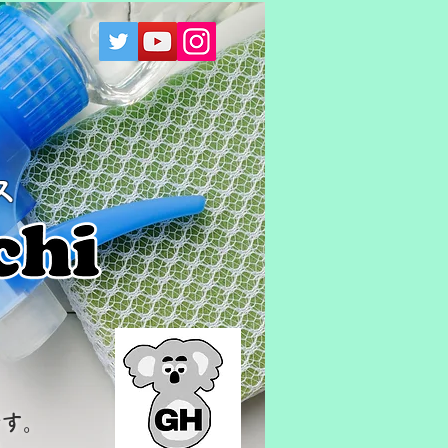
ス
！
です。